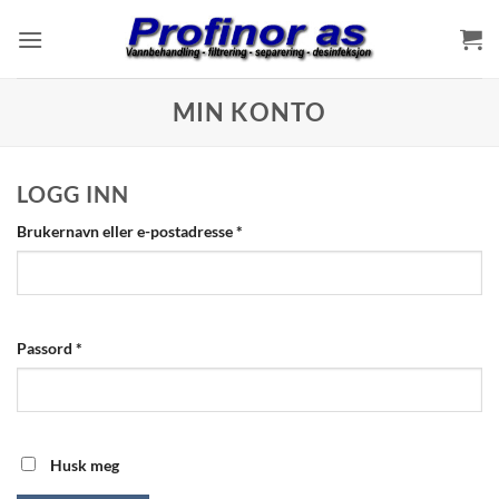
Skip
to
content
MIN KONTO
LOGG INN
Påkrevd
Brukernavn eller e-postadresse
*
Påkrevd
Passord
*
Husk meg