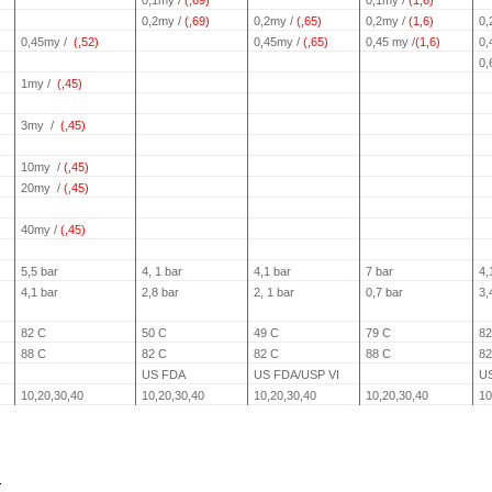
0,1my /
(,69)
0,1my /
(1,6)
0,2my /
(,69)
0,2my /
(,65)
0,2my /
(1,6)
0,
0,45my /
(,52)
0,45my /
(,65)
0,45 my /
(1,6)
0,
0,
1my /
(,45)
3my
/
(,45)
10my
/
(,45)
20my
/
(,45)
40my /
(,45)
5,5 bar
4, 1 bar
4,1 bar
7 bar
4,
4,1 bar
2,8 bar
2, 1 bar
0,7 bar
3,
82 C
50 C
49 C
79 C
82
88 C
82 C
82 C
88 C
82
US FDA
US FDA/USP VI
U
10,20,30,40
10,20,30,40
10,20,30,40
10,20,30,40
10
.