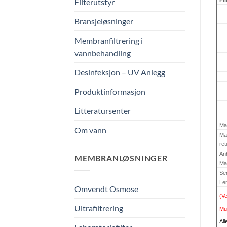
Fil
Filterutstyr
Bransjeløsninger
Membranfiltrering i
vannbehandling
Desinfeksjon – UV Anlegg
Produktinformasjon
Litteratursenter
Mak
Om vann
Mak
ret
An
MEMBRANLØSNINGER
Ma
Ser
Len
Omvendt Osmose
(Ve
Ultrafiltrering
Mul
All