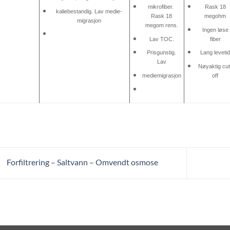
mikrofiber.
Rask 18
kaliebestandig. Lav medie-
Rask 18
megohm
migrasjon
megom rens.
Ingen løse
Lav TOC.
fiber
Prisgunstig.
Lang leveti
Lav
Nøyaktig cut
mediemigrasjon
off
Forfiltrering – Saltvann – Omvendt osmose