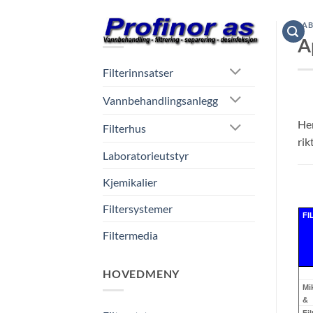
Skip
to
LAB
NETTBUTIKK
A
content
Filterinnsatser
Vannbehandlingsanlegg
Her
Filterhus
rik
Laboratorieutstyr
Kjemikalier
Filtersystemer
FI
Filtermedia
HOVEDMENY
Mi
&