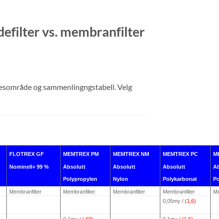
K
KONTAKT OSS
SØK
defilter vs. membranfilter
sesområde og sammenlingngstabell. Velg
FLOTREX GF
MEMTREX PM
MEMTREX NM
MEMTREX PC
M
Nominell
+ 99 %
Absolutt
Absolutt
Absolutt
Ab
Polypropylen
Nylon
Polykarbonat
Po
Membranfilter
Membranfilter
Membranfilter
Membranfilter
Me
0,05my /
(1,6)