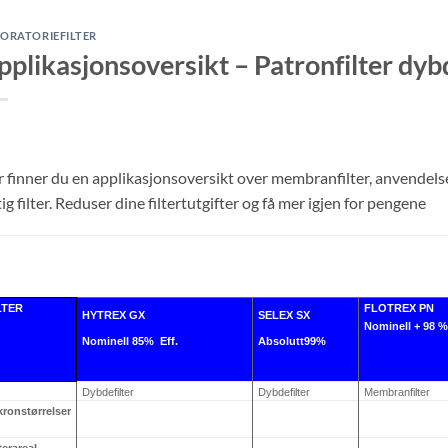
ORATORIEFILTER
OM VANN
BRANSJELØSNINGER
LITTERATUR
FILTERBUTIK
pplikasjonsoversikt – Patronfilter dyb
 finner du en applikasjonsoversikt over membranfilter, anvendel
tig filter. Reduser dine filtertutgifter og få mer igjen for pengene
LTER
FLOTREX PN
HYTREX GX
SELEX SX
Nominell
+ 98 %
Nominell
85%
Eff.
Absolutt
99%
Dybdefilter
Dybdefilter
Membranfilter
kronstørrelser