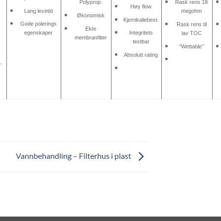
Polyprop.
Rask rens 18
Høy flow
Lang levetid
megohm
Økonomisk
Kjemikaliebest.
Gode polerings
Rask rens til
Ekte
egenskaper
Integritets
lav TOC
membranfilter
testbar
‘’Wettable’’
d
Absolutt rating
-
Vannbehandling – Filterhus i plast