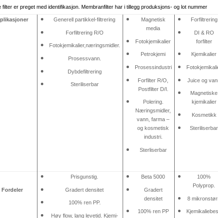
e filter er preget med identifikasjon. Membranfilter har i tillegg produksjons- og lot nummer
plikasjoner
Generell partikkel-filtrering
Magnetisk
Forfiltrering
media
Forfiltrering R/O
DI & RO
Fotokjemikalier
forfilter
Fotokjemikalier,næringsmidler.
Petrokjemi
Kjemikalier
Prosessvann.
Prosessindustri
Fotokjemikali
Dybdefiltrering
Forfilter R/O,
Juice og va
Steriliserbar
Postfilter D/I.
Magnetiske
Polering.
kjemikalier
Næringsmidler,
Kosmetikk
vann, farma –
Steriliserba
og kosmetisk
industri.
Sterliserbar
Prisgunstig.
Beta 5000
100%
Polyprop.
Fordeler
Gradert densitet
Gradert
densitet
8 mikronstør
100% ren PP.
100% ren PP
Kjemikaliebes
Høy flow, lang levetid. Kjemi-