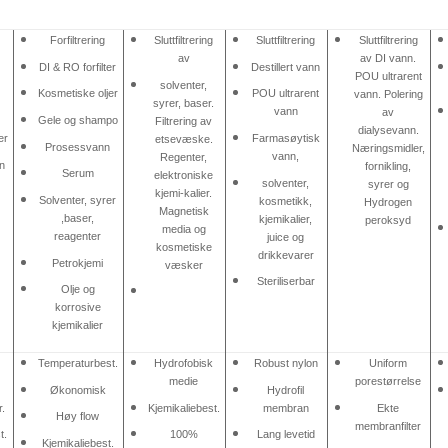
Forfiltrering
Sluttfiltrering
Sluttfiltrering
Sluttfiltrering
av
av DI vann.
DI & RO forfilter
Destillert vann
POU ultrarent
solventer,
Kosmetiske oljer
POU ultrarent
vann. Polering
syrer, baser.
vann
av
Gele og shampo
Filtrering av
dialysevann.
er
Farmasøytisk
etsevæske.
Prosessvann
Næringsmidler,
vann,
Regenter,
nn
fornikling,
Serum
elektroniske
solventer,
syrer og
kjemi-kalier.
Solventer, syrer
kosmetikk,
Hydrogen
Magnetisk
,baser,
kjemikalier,
peroksyd
media og
reagenter
juice og
kosmetiske
drikkevarer
r
Petrokjemi
væsker
Steriliserbar
Olje og
korrosive
kjemikalier
Temperaturbest.
Hydrofobisk
Robust nylon
Uniform
medie
porestørrelse
Økonomisk
Hydrofil
r.
Kjemikaliebest.
membran
Ekte
Høy flow
membranfilter
t.
100%
Lang levetid
Kjemikaliebest.