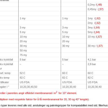
terareal
0,2my /
(,48)
0,45my
(,57)
1 my
1 my
1my
/
(,62)
2my
/
(,62)
3 my
3 my
3my /
(,64)
5 my
5 my
5my /
(,64)
10 my
10 my
10 my /
(,67)
20 my
20 my
30 my
30 my
30 my /
(,67)
50 my
75 my
s trykkfall
5 bar
5 bar
4,1 bar
s trykkfall
–
–
2,8 bar
ur
bef. temp
52 C
60 C
60 C
ks temp
82 C
82 C
82 C
tifikater
US FDA
US FDA
US FDA
gder i ‘’
10,20,30,40,50
10,20,30,40
10,20,30,40
2
rdier i parentes angir effektivt membranareal i m
for 10’’ element.
tipliser med respektiv faktor for å få membranareal for 20, 30 og 40’’ lengde).
e typer leveres med alle std. anslutinger og pakningstyper for kompatabilitet med std. filterhus