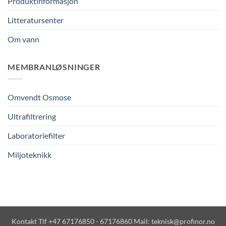
Produktinformasjon
Litteratursenter
Om vann
MEMBRANLØSNINGER
Omvendt Osmose
Ultrafiltrering
Laboratoriefilter
Miljoteknikk
Kontakt Tlf +47 67176850 - 67176860 Mail: teknisk@profinor.no