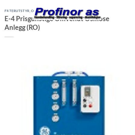
Skip
to
FILTERUTSTYR
,
OMVENDT OSMOSE
E-4 Prisgunstige Omvendt Osmose
content
Anlegg (RO)