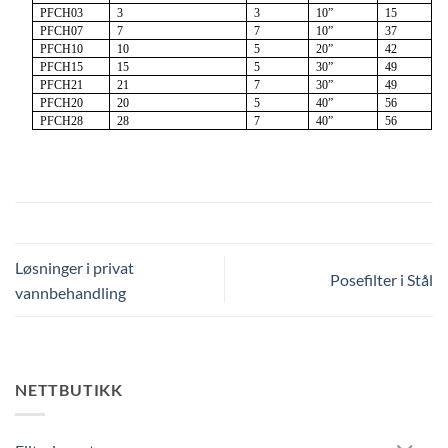
PFCH03
3
3
10”
15
PFCH07
7
7
10”
37
PFCH10
10
5
20”
42
PFCH15
15
5
30”
49
PFCH21
21
7
30”
49
PFCH20
20
5
40”
56
PFCH28
28
7
40”
56
Løsninger i privat
Posefilter i Stål
vannbehandling
NETTBUTIKK