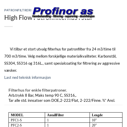
Skip
to
PATRONFILTRERING
,
PRODUKTINFORMASJON
High Flow Patronfilterhus i stål
content
Vi tilbyr et stort utvalg filterhus for patronfilter fra 24 m3/time til
700 m3/time.
Velg mellom forskjellige materialkvaliteter. Karbonstål,
SS304, SS316 og 316L., samt spesialcoating for filtrering av aggressive
væsker.
Last ned teknisk informasjon
Filterhus for enkle filterpatroner.
Arb.trykk 8 Bar, Maks temp 90 C, SS316,.
Tar alle std. innsatser som DOE,2-222/Flat, 2-222/Finne. ¾” Ansl.
MODEL
Antall
Filter
Lengde
PFC1-S
1
10”
PFC2-S
1
20”