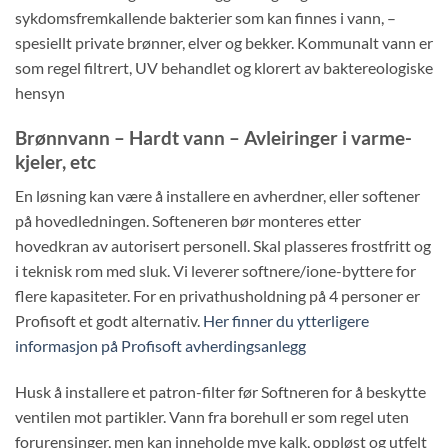
sykdomsfremkallende bakterier som kan finnes i vann, –
spesiellt private brønner, elver og bekker. Kommunalt vann er
som regel filtrert, UV behandlet og klorert av baktereologiske
hensyn
Brønnvann – Hardt vann – Avleiringer i varme-
kjeler, etc
En løsning kan være å installere en avherdner, eller softener
på hovedledningen. Softeneren bør monteres etter
hovedkran av autorisert personell. Skal plasseres frostfritt og
i teknisk rom med sluk. Vi leverer softnere/ione-byttere for
flere kapasiteter. For en privathusholdning på 4 personer er
Profisoft et godt alternativ.
Her finner du ytterligere
informasjon på Profisoft avherdingsanlegg
Husk å installere et patron-filter før Softneren for å beskytte
ventilen mot partikler. Vann fra borehull er som regel uten
forurensinger, men kan inneholde mye kalk, oppløst og utfelt