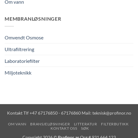
Om vann
MEMBRANLØSNINGER
Omvendt Osmose
Ultrafiltrering
Laboratoriefilter
Miljoteknikk
Kontakt Tlf +47 67176850 - 67176860 Mail: teknisk@profinor.no
OM VANN
BRANSJELØSNINGER
LITTERATUR
FILTERBUTIKK
KONTAKT OSS
SØK
Copyright 2026 ©
Profinor as
Org.# 931 664 123