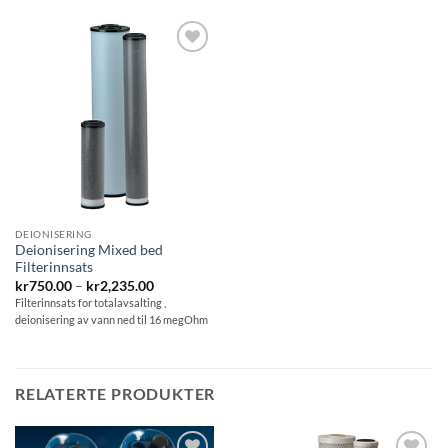
Be
om
pris
DEIONISERING
Deionisering Mixed bed
Filterinnsats
Prisområde:
kr
750.00
–
kr
2,235.00
kr750.00
Filterinnsats for totalavsalting ,
til
deionisering av vann ned til 16 megOhm
kr2,235.00
RELATERTE PRODUKTER