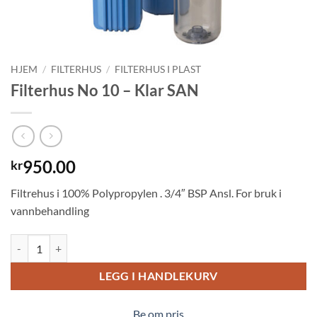
HJEM
/
FILTERHUS
/
FILTERHUS I PLAST
Filterhus No 10 – Klar SAN
950.00
kr
Filtrehus i 100% Polypropylen . 3/4″ BSP Ansl. For bruk i
vannbehandling
Filterhus No 10 - Klar SAN antall
LEGG I HANDLEKURV
Be om pris