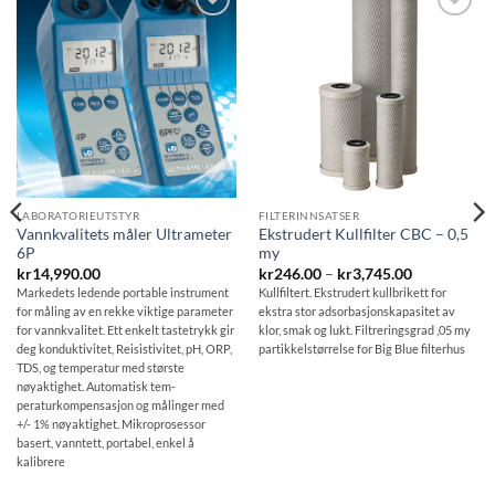
Be
Be
om
om
pris
pris
LABORATORIEUTSTYR
FILTERINNSATSER
Vannkvalitets måler Ultrameter
Ekstrudert Kullfilter CBC – 0,5
6P
my
e:
Prisområde
kr
14,990.00
kr
246.00
–
kr
3,745.00
kr246.00
Markedets ledende portable instrument
Kullfiltert. Ekstrudert kullbrikett for
0
til
for måling av en rekke viktige parameter
ekstra stor adsorbasjonskapasitet av
kr3,745.00
for vannkvalitet. Ett enkelt tastetrykk gir
klor, smak og lukt. Filtreringsgrad ,05 my
deg konduktivitet, Reisistivitet, pH, ORP,
partikkelstørrelse for Big Blue filterhus
TDS, og temperatur med største
nøyaktighet. Automatisk tem-
peraturkompensasjon og målinger med
+/- 1% nøyaktighet. Mikroprosessor
basert, vanntett, portabel, enkel å
kalibrere