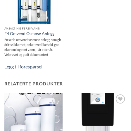
AVSALTING FERSKVANN
E4 Omvend Osmose Anlegg
En serie omvendt osmose anlegg som gir
driftssikkerhet, enkelt vedlikehold, god
økonomi og rent vann , - år etter år.
Velprøvet og godt dokumentert
Legg til forespørsel
RELATERTE PRODUKTER
Be
Be
om
om
pris
pris