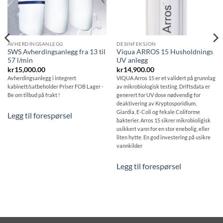
AVHERDINGSANLEGG
DESINFEKSJON
SWS Avherdingsanlegg fra 13 til
Viqua ARROS 15 Husholdnings
57 l/min
UV anlegg
kr
15,000.00
kr
14,900.00
Avherdingsanlegg i integrert
VIQUA Arros 15 er et validert på grunnlag
kabinett/satbeholder Priser FOB Lager -
av mikrobiologisk testing. Driftsdata er
Be om tilbud på frakt !
generert for UV dose nødvendig for
deaktivering av Kryptosporidium,
Giardia, E-Coli og fekale Coliforme
Legg til forespørsel
bakterier. Arros 15 sikrer mikrobioligisk
usikkert vann for en stor enebolig, eller
liten hytte. En god investering på usikre
vannkilder
Legg til forespørsel