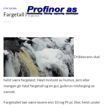
Skip
to
OM VANN
Fargetall i vann
content
Drikkevann skal
helst være fargeløst. Høyt innhold av humus, jern eller
mangan gir høyt fargetall og en gul, gulbrun misfarging av
vannet.
Fargetallet bør være lavere enn 10 mg Pt pr. liter, helst under