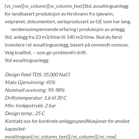
[vc_row][vc_column][vc_column_text]Std. avsaltingsanlegg
for landbasert produksjon av ferskvann fra sjøvann,
velprøvet, dokumentert, serieprodusert av GE som har lang,
verdensomspennende erf
aring i produksjon av anlegg.
Std. anlegg fra 23 m3/time til 140 m3/time. Skal du først
investere i et avsaltingsanlegg, basert på omvendt osmose,
Velg kvalitet, – som gir problemfri drift.
Std avsaltingsanlegg:
Design Feed TDS: 35.000 NaCl
Maks Gjenvinning: 45%
Nominell avvisning: 95-98%
Driftstemperatur: 1,6 til 30 C
Min. Innløpstrykk: 2 bar
Design temp.: 25 C
Kontakt oss
for konkrete anleggsspesifikasjoner for ønsket
kapasitet:
avsaltingsan[/vc_column_text][/vc_column][/vc_row]