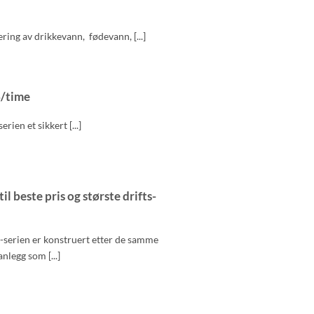
ing av drikkevann, fødevann, [...]
3/time
en et sikkert [...]
 beste pris og største drifts-
E-serien er konstruert etter de samme
nlegg som [...]