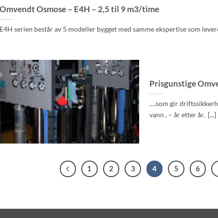
Omvendt Osmose – E4H – 2,5 til 9 m3/time
E4H serien består av 5 modeller bygget med samme ekspertise som leveres 
Prisgunstige Omv
….som gir driftssikker
vann , – år etter år. [...]
1
2
3
4
5
6