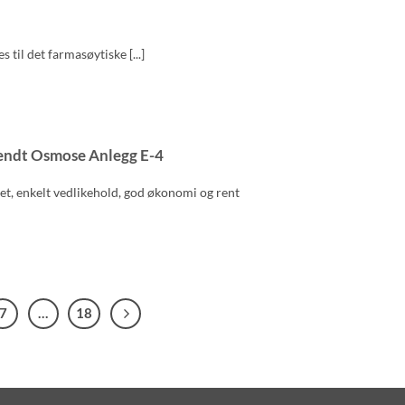
til det farmasøytiske [...]
endt Osmose Anlegg E-4
het, enkelt vedlikehold, god økonomi og rent
7
…
18