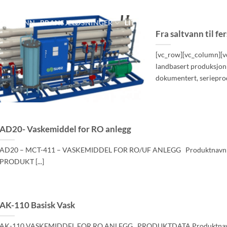
OM VANN
BRANSJELØSNINGER
LITTERATUR
FILTERBUTIK
Fra saltvann til f
[vc_row][vc_column][vc
landbasert produksjon 
dokumentert, serieprod
AD20- Vaskemiddel for RO anlegg
AD20 – MCT-411 – VASKEMIDDEL FOR RO/UF ANLEGG Produktnav
PRODUKT [...]
AK-110 Basisk Vask
AK-110 VASKEMIDDEL FOR RO ANLEGG PRODUKTDATA Produktnav