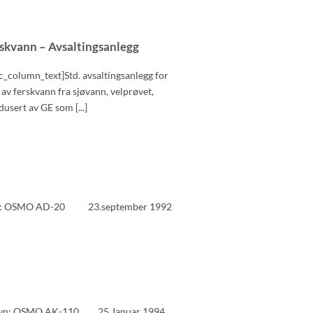
K
KONTAKT OSS
SØK
erskvann – Avsaltingsanlegg
_column_text]Std. avsaltingsanlegg for
av ferskvann fra sjøvann, velprøvet,
usert av GE som [...]
n: OSMO AD-20 23.september 1992
n: OSMO AK-110 25.Januar 1994