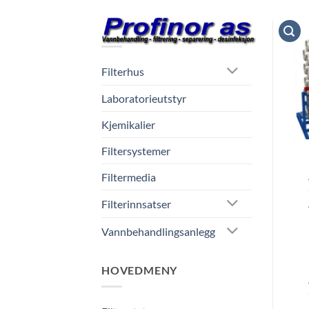
Skip
to
NETTBUTIKK
content
Filterhus
Laboratorieutstyr
Kjemikalier
Filtersystemer
Filtermedia
Filterinnsatser
Vannbehandlingsanlegg
HOVEDMENY