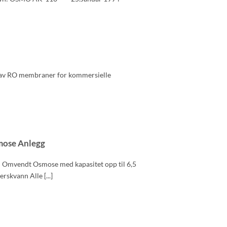
r av RO membraner for kommersielle
ose Anlegg
Omvendt Osmose med kapasitet opp til 6,5
rskvann Alle [...]