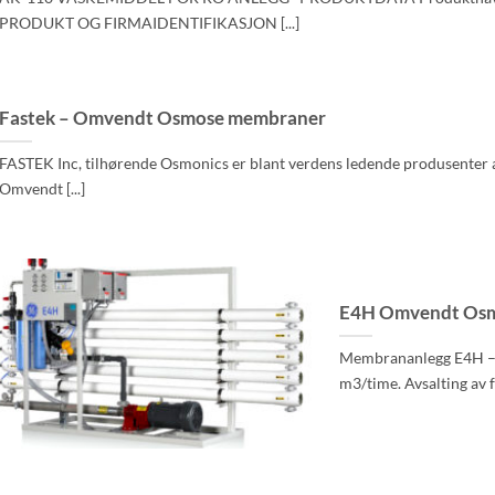
PRODUKT OG FIRMAIDENTIFIKASJON [...]
Fastek – Omvendt Osmose membraner
FASTEK Inc, tilhørende Osmonics er blant verdens ledende produsente
Omvendt [...]
E4H Omvendt Osm
Membrananlegg E4H – 
m3/time. Avsalting av fe