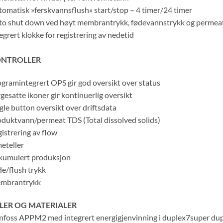
omatisk »ferskvannsflush» start/stop
– 4 timer/24 timer
o shut down ved høyt membrantrykk, fødevannstrykk og permeat
egrert klokke for registrering av nedetid
NTROLLER
gramintegrert OPS gir god oversikt over status
gesatte ikoner gir kontinuerlig oversikt
gle button oversikt over driftsdata
duktvann/permeat TDS (Total dissolved solids)
istrering av flow
eteller
kumulert produksjon
e/flush trykk
mbrantrykk
LER OG MATERIALER
foss APPM2 med integrert energigjenvinning i duplex7super dupl