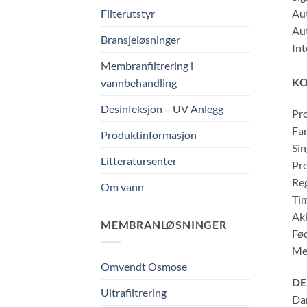
Aut
Filterutstyr
Aut
Bransjeløsninger
Int
Membranfiltrering i
KO
vannbehandling
Desinfeksjon – UV Anlegg
Pro
Far
Produktinformasjon
Sin
Litteratursenter
Pro
Reg
Om vann
Tim
Ak
MEMBRANLØSNINGER
Fød
Me
Omvendt Osmose
DE
Ultrafiltrering
Dan