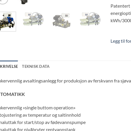
Patentert
energiopti
kWh/300
Legg til f
SKRIVELSE
TEKNISK DATA
kervennlig avsaltingsanlegg for produksjon av ferskvann fra sj
TOMATIKK
kervennlig »single buttom operation»
ojustering av temperatur og saltinnhold
naluttak for start/stop av fødevannspumpe
naluttak for nivåbryter rentvannstank