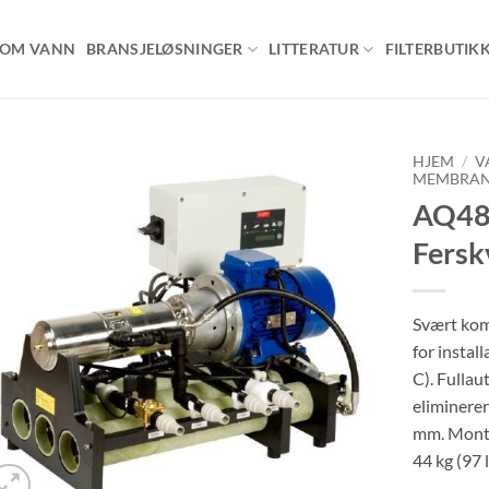
OM VANN
BRANSJELØSNINGER
LITTERATUR
FILTERBUTIK
HJEM
/
V
MEMBRAN
AQ48
Be
om
Ferskv
pris
Svært kom
for instal
C). Fullau
eliminerer
mm. Monte
44 kg (97 