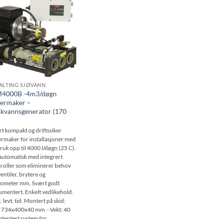
Be
om
pris
ALTING SJØVANN
4000B -4m3/døgn
ermaker –
skvannsgenerator (170
t kompakt og driftssiker
rmaker for installasjoner med
ruk opp til 4000 l/døgn (25 C).
automatisk med integrert
roller som eliminerer behov
ventiler, brytere og
ometer mm. Svært godt
mentert. Enkelt vedlikehold.
. levt. tid. Montert på skid:
: 734x400x40 mm - Vekt: 40
atentert system for