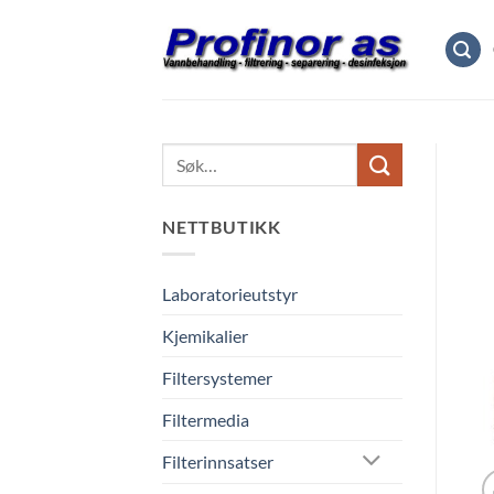
Skip
to
content
Søk
etter:
NETTBUTIKK
Laboratorieutstyr
Kjemikalier
Filtersystemer
Filtermedia
Filterinnsatser