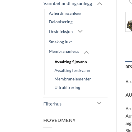
Vannbehandlingsanlegg
Avherdingsanlegg
Deionisering
Desinfeksjon
Smak og lukt
Membrananlegg
Avsalting Sjøvann
BE
Avsalting ferskvann
Membranelementer
Bru
Ultrafiltrering
AU
Filterhus
Bru
Aut
HOVEDMENY
Sig
Sig