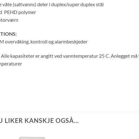
e våte (saltvanns) deler i duplex/super duplex stål
id
PEHD polymer
torværn
TIONS:
 overvåking, kontroll og alarmbeskjeder
Alle kapasiteter er angitt ved vanntemperatur 25 C. Anlegget m
mperaturer
U LIKER KANSKJE OGSÅ…