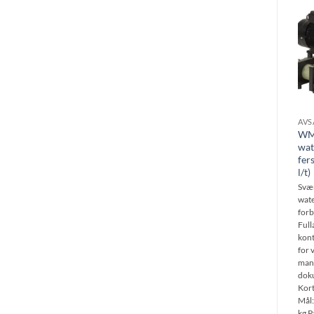
AVS
WM
wat
fer
l/t)
Svær
wate
forb
Full
kont
for 
man
doku
Kort
Mål
kg P