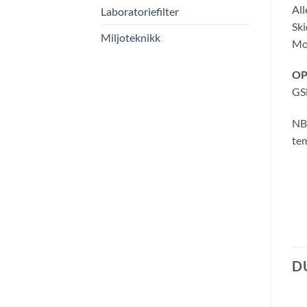
All
Laboratoriefilter
Sk
Miljoteknikk
Mo
OP
GSM
NB 
te
D