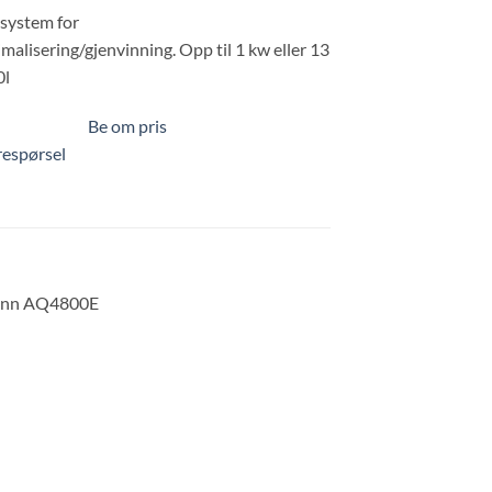
 system for
malisering/gjenvinning. Opp til 1 kw eller 13
0l
Be om pris
orespørsel
øvann AQ4800E