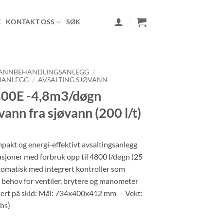
K
KONTAKT OSS
SØK
ANNBEHANDLINGSANLEGG
/
ANLEGG
/
AVSALTING SJØVANN
00E -4,8m3/døgn
ann fra sjøvann (200 l/t)
pakt og energi-effektivt avsaltingsanlegg
lasjoner med forbruk opp til 4800 l/døgn (25
tomatisk med integrert kontroller som
 behov for ventiler, brytere og manometer
rt på skid: Mål: 734x400x412 mm – Vekt:
lbs)