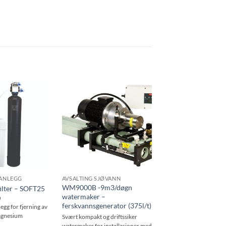
Be
Be
om
om
pris
pris
ANLEGG
AVSALTING SJØVANN
WM9000B -9m3/døgn
ilter – SOFT25
watermaker –
0
ferskvannsgenerator (375l/t)
gg for fjerning av
agnesium
Svært kompakt og driftssiker
watermaker for installasjoner med