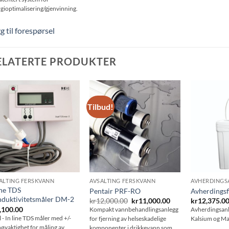
gioptimalisering/gjenvinning.
g til forespørsel
ELATERTE PRODUKTER
Tilbud!
Be
Be
om
om
pris
pris
ALTING FERSKVANN
AVSALTING FERSKVANN
AVHERDINGS
ine TDS
Pentair PRF-RO
Avherdingsf
duktivitetsmåler DM-2
Opprinnelig
Nåværende
kr
12,000.00
kr
11,000.00
kr
12,375.0
pris
pris
,100.00
Kompakt vannbehandlingsanlegg
Avherdingsanle
var:
er:
 - In line TDS måler med +/-
for fjerning av helseskadelige
Kalsium og M
kr12,000.00.
kr11,000.00.
øyaktighet for måling av
komponenter i drikkevann som.